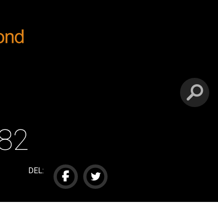
982
DEL: