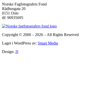
tasten
Norske Fagfotografers Fond
(Command)
Rådhusgata 20
nede
0151 Oslo
og
tlf: 90935695
trykk
på
+
for
Copyright
©
2000 – 2026 – All Rights Reserved
å
forstørre
Laget i WordPress av:
Smart Media
eller
-
Design:
JJ
for
å
forminske.