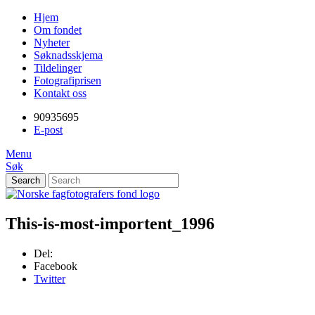
Gå
Forstørre
Skip
Hjem
til
skrift
to
Om fondet
innholdet
content
Nyheter
PC:
Søknadsskjema
Hold
Tildelinger
Ctrl-
Fotografiprisen
tasten
Kontakt oss
nede
og
90935695
trykk
E-post
på
Menu
+
Søk
for
Search
å
forstørre
Norske
eller
-
fagfotografers
This-is-most-importent_1996
for
å
fond
Del:
forminske.
Facebook
Twitter
Mac:
Hold
Cmd-