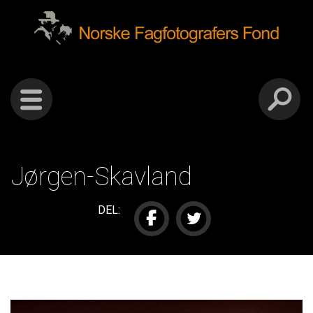
Gå
Forstørre
Norske
til
skrift
innholdet
fagfotografers
fond
Jørgen-Skavland
DEL: