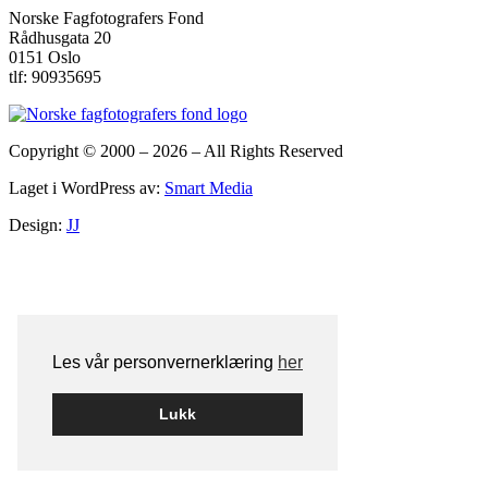
tasten
Norske Fagfotografers Fond
(Command)
Rådhusgata 20
nede
0151 Oslo
og
tlf: 90935695
trykk
på
+
for
Copyright
©
2000 – 2026 – All Rights Reserved
å
forstørre
Laget i WordPress av:
Smart Media
eller
-
Design:
JJ
for
å
forminske.
Les vår personvernerklæring
her
Lukk