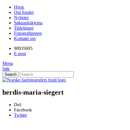
Gå
Forstørre
Skip
Hjem
til
skrift
to
Om fondet
innholdet
content
Nyheter
PC:
Søknadsskjema
Hold
Tildelinger
Ctrl-
Fotografiprisen
tasten
Kontakt oss
nede
og
90935695
trykk
E-post
på
Menu
+
Søk
for
Search
å
forstørre
Norske
eller
-
fagfotografers
herdis-maria-siegert
for
å
fond
Del:
forminske.
Facebook
Twitter
Mac:
Hold
Cmd-