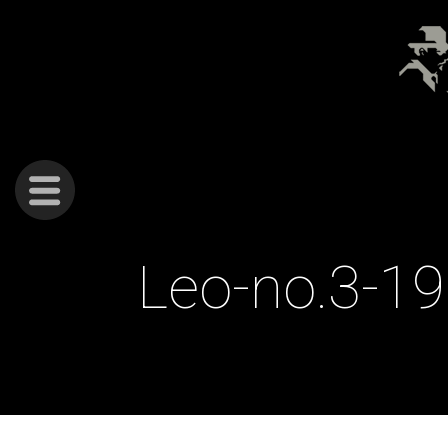
Gå
Forstørre
Norske
til
skrift
innholdet
fagfotografers
fond
Leo-no.3-19