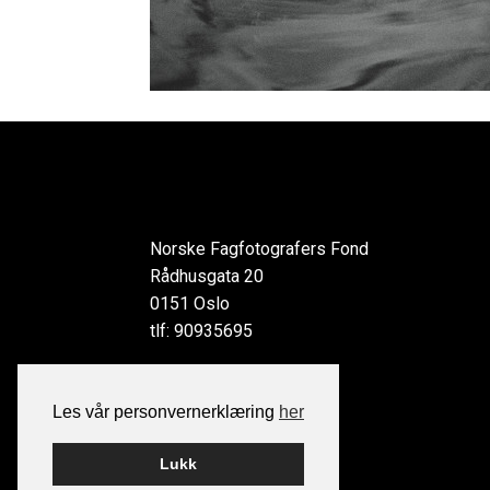
Norske Fagfotografers Fond
Rådhusgata 20
0151 Oslo
tlf: 90935695
Les vår personvernerklæring
her
Lukk