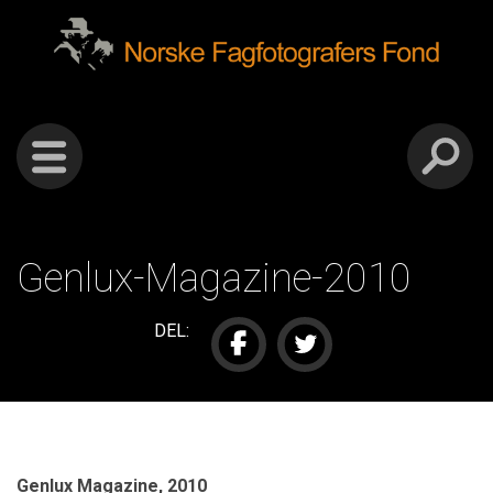
Gå
Forstørre
Norske
til
skrift
innholdet
fagfotografers
fond
Genlux-Magazine-2010
DEL:
Genlux Magazine, 2010