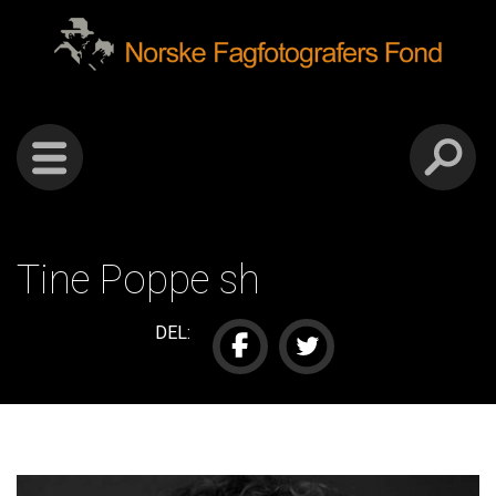
Gå
Forstørre
Norske
til
skrift
innholdet
fagfotografers
fond
Tine Poppe sh
DEL: