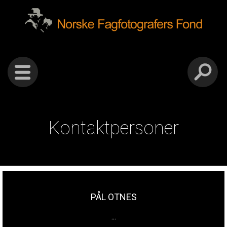
Gå
Forstørre
Norske
til
skrift
innholdet
fagfotografers
fond
Kontaktpersoner
PÅL OTNES
...