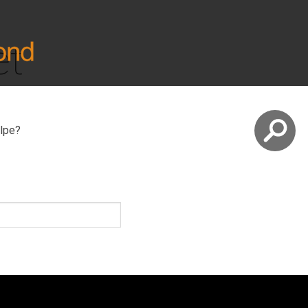
et
elpe?