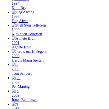
1994
Knut Bry
1997
Dag Alveng
1999
Kjell Sten Tollefsen
2001
Agnete Brun
2003
Herdis Maria Siegert
2005
Tom Sanberg
2007
Per Maning
2009
Jonas Bendiksen
2011