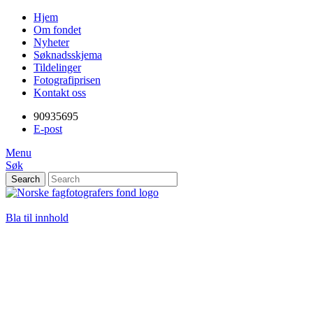
Gå
Forstørre
Skip
Hjem
til
skrift
to
Om fondet
innholdet
content
Nyheter
PC:
Søknadsskjema
Hold
Tildelinger
Ctrl-
Fotografiprisen
tasten
Kontakt oss
nede
og
90935695
trykk
E-post
på
Menu
+
Søk
for
Search
å
forstørre
Norske
eller
-
fagfotografers
Bla til innhold
for
å
fond
forminske.
Mac:
Hold
Cmd-