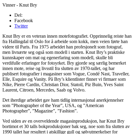
Vinner - Knut Bry
Del:
Facebook
Twitter
Knut Bry er en veteran innen motefotografiet. Opprinnelig reiste han
fra Hallingdal til Oslo for å arbeide som kokk, men veien førte han
videre til Paris. Fra 1975 arbeidet han profesjonelt som fotograf,
men livnærte seg også som modell i starten. Knut Bry’s praktiske
kunnskaper om mat og egenerfaring som modell, skulle bli
verdifulle erfaringer for fotoyrket. Bry gjorde seg særlig bemerket
innen mote, reise og livsstil fra slutten av 1970-tallet, og har
publisert fotografier i magasiner som Vogue, Condé Nast, Traveller,
Elle, Esquire og Vanity. På Bry’s klientlister finner vi firmaer som
Nike, Pierre Cardin, Christian Dior, Statoil, Piz Buin, Yves Saint
Laurent, Citroen, Mercedes, Saab og Volvo.
Det iherdige arbeidet gav ham tidlig internasjonal anerkjennelser
som ”Photographer of the Year”, USA, og ”American
Photographer”, ”Magazine”, ”Fashion”.
Ved siden av en overveldende magasinproduksjon, har Knut Bry
bortimot et 30 talls bokproduksjoner bak seg, noe som fra slutten av
1990 tallet har resultert i atskillige gull og sølvutmerkelser for