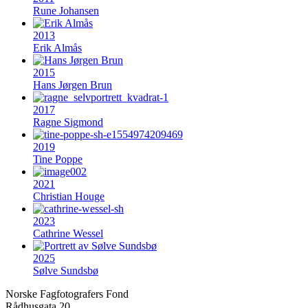
Rune Johansen
2013
Erik Almås
2015
Hans Jørgen Brun
2017
Ragne Sigmond
2019
Tine Poppe
2021
Christian Houge
2023
Cathrine Wessel
2025
Sølve Sundsbø
Norske Fagfotografers Fond
Rådhusgata 20