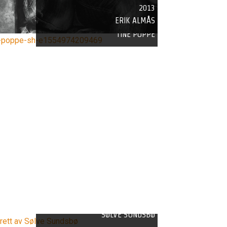
2013
ERIK ALMÅS
2019
TINE POPPE
2025
SØLVE SUNDSBØ