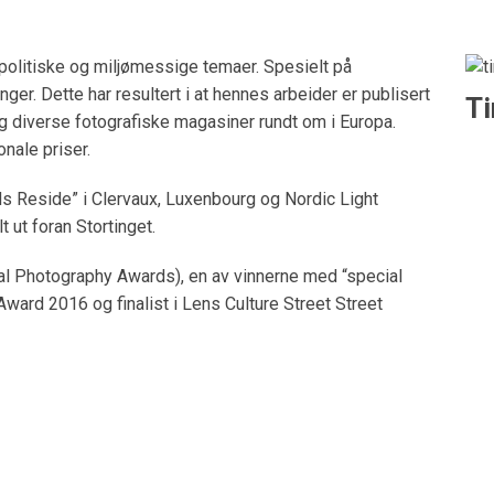
 politiske og miljømessige temaer. Spesielt på
ger. Dette har resultert i at hennes arbeider er publisert
T
 diverse fotografiske magasiner rundt om i Europa.
onale priser.
ds Reside” i Clervaux, Luxenbourg og Nordic Light
 ut foran Stortinget.
nal Photography Awards), en av vinnerne med “special
Award 2016 og finalist i Lens Culture Street Street